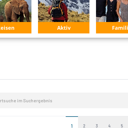
eisen
Aktiv
Famil