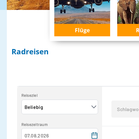
Flüge
R
Radreisen