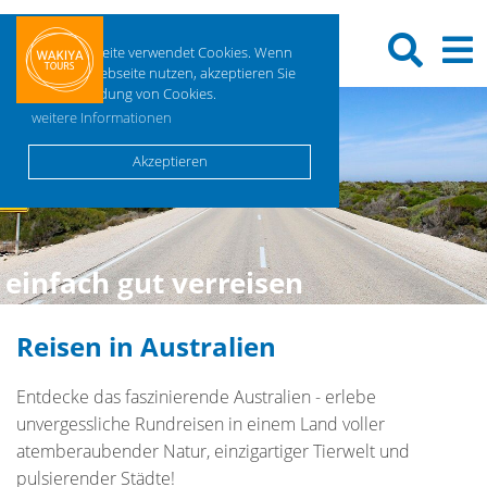
Diese Webseite verwendet Cookies. Wenn
Sie diese Webseite nutzen, akzeptieren Sie
die Verwendung von Cookies.
weitere Informationen
Akzeptieren
einfach gut verreisen
Reisen in Australien
Entdecke das faszinierende Australien - erlebe
unvergessliche Rundreisen in einem Land voller
atemberaubender Natur, einzigartiger Tierwelt und
pulsierender Städte!