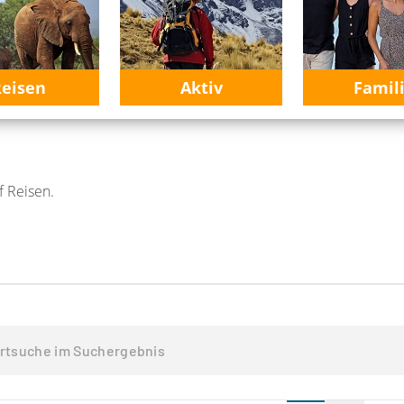
eisen
Aktiv
Famil
f Reisen.