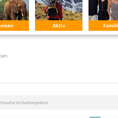
eisen
Aktiv
Famil
isen.