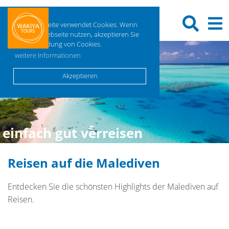
Diese Webseite verwendet Cookies. Wenn
Sie diese Webseite nutzen, akzeptieren Sie
die Verwendung von Cookies.
weitere Informationen
Akzeptieren
einfach gut verreisen
Reisen auf die Malediven
Entdecken Sie die schönsten Highlights der Malediven auf
Reisen.