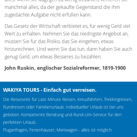
manchmal alles, da der gekaufte Gegenstand die ihm
zugedachte Aufgabe nicht erfüllen kann.
Das Gesetz der Wirtschaft verbietet es, für wenig Geld viel
Wert zu erhalten. Nehmen Sie das niedrigste Angebot an,
müssen Sie für das Risiko, das Sie eingehen, etwas
hinzurechnen. Und wenn Sie das tun, dann haben Sie auch
genug Geld, um etwas Besseres zu bezahlen.
John Ruskin, englischer Sozialreformer, 1819-1900
WAKIYA TOURS - Einfach gut verreisen.
Die Reiseseite für Last-Minute Reisen, Kreuzfahrten, Trekkingreisen,
Rundreisen oder Familienurlaub. Individueller Urlaub ist bei uns
geboten. Kompetente Beratung und Rund-Um-Service für den
perfekten Urlaub.
Fluganfragen, Ferienhäuser, Mietwagen - alles ist möglich