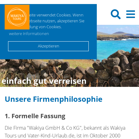
Diese Webseite verwendet Cookies. Wenn
Sie diese Webseite nutzen, akzeptieren Sie
die Verwendung von Cookies.
weitere Informationen
Akzeptieren
einfach gut verreisen
Unsere Firmenphilosophie
1. Formelle Fassung
Die Firma "Wakiya GmbH & Co KG", bekannt als Wakiya
Tours und Vater-Kind-Urlaub.de, ist im Oktober 2000